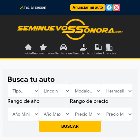
Iniciar sesion
Anunciar mi auto
Inicio
Recomendados
Seminuevos
Financiamiento
Lotes
Agencias
Busca tu auto
Rango de año
Rango de precio
BUSCAR