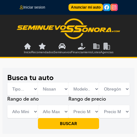
Iniciar sesion
Anunciar mi auto
Inicio
Recomendados
Seminuevos
Financiamiento
Lotes
Agencias
Busca tu auto
Rango de año
Rango de precio
BUSCAR