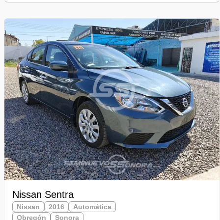
Nissan Sentra
Nissan
2016
Automática
Obregón
Sonora