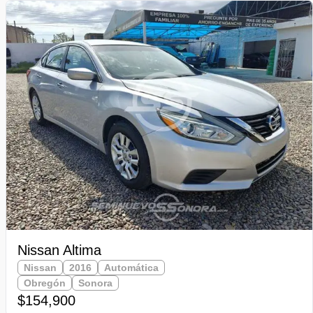
Nissan Altima
Nissan
2016
Automática
Obregón
Sonora
$154,900