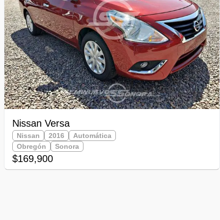
Nissan Versa
Nissan
2016
Automática
Obregón
Sonora
$169,900