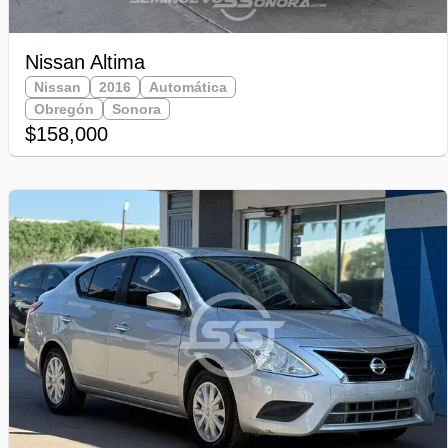
Nissan Altima
Nissan
2016
Automática
Obregón
Sonora
$158,000