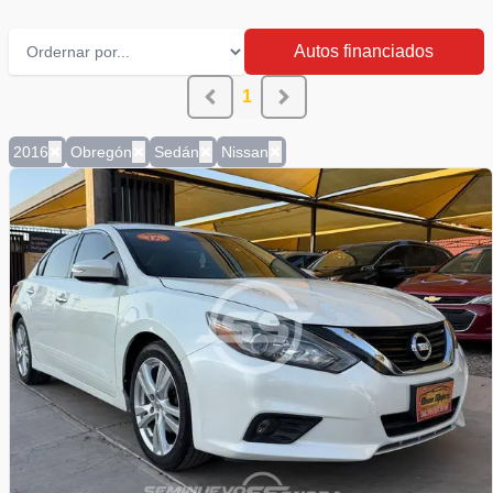
Autos financiados
1
2016
Obregón
Sedán
Nissan