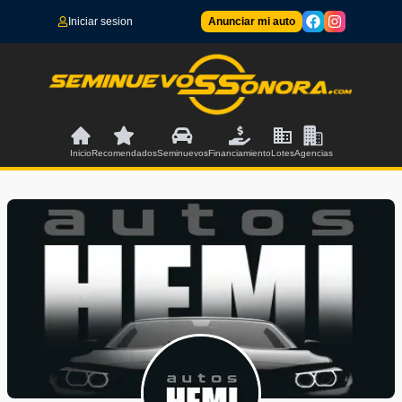
Iniciar sesion
Anunciar mi auto
Inicio
Recomendados
Seminuevos
Financiamiento
Lotes
Agencias