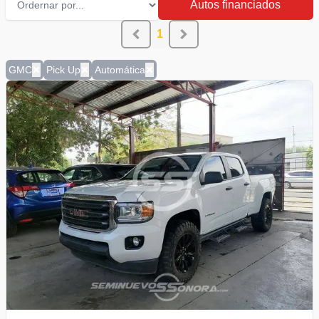
Autos financiados
1
GMC
Pick Up
Automática