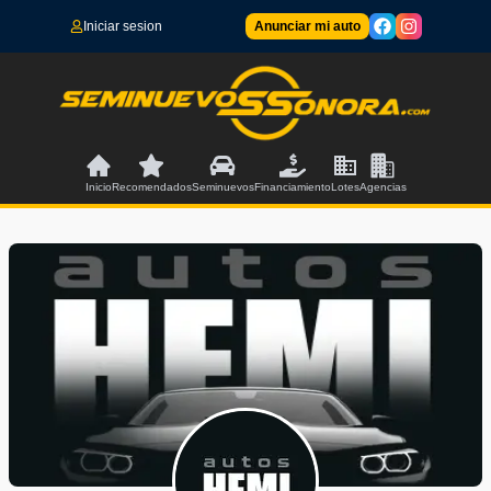
Iniciar sesion
Anunciar mi auto
Inicio
Recomendados
Seminuevos
Financiamiento
Lotes
Agencias