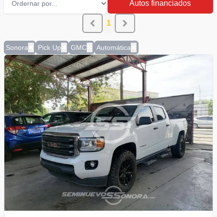
Autos financiados
1
Sonora
Pick Up
GMC
Automática