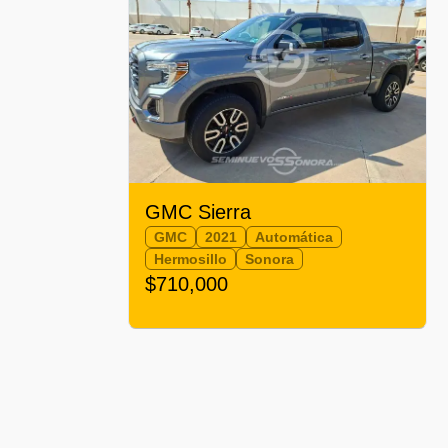
GMC Sierra
GMC
2021
Automática
Hermosillo
Sonora
$710,000