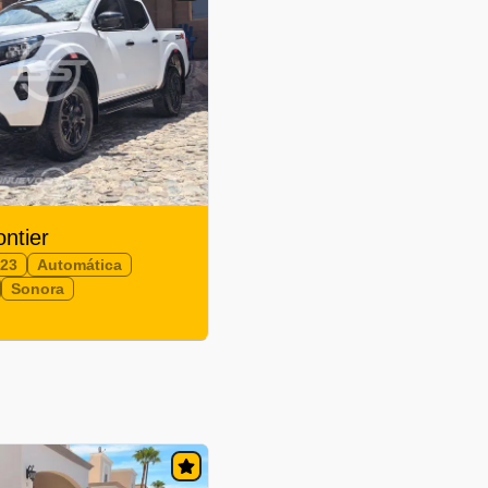
ontier
023
Automática
Sonora