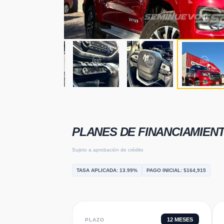
PLANES DE FINANCIAMIEN
Sujeto a aprobación de crédito
TASA APLICADA:
13.99
%
PAGO INICIAL: $
164,915
12
MESES
PLAZO