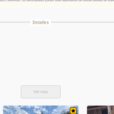
vo y referencial. Las mensualidades pueden variar dependiendo del historial crediticio del solici
Detalles
Ver mas