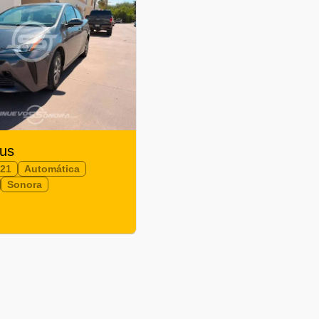
ius
021
Automática
Sonora