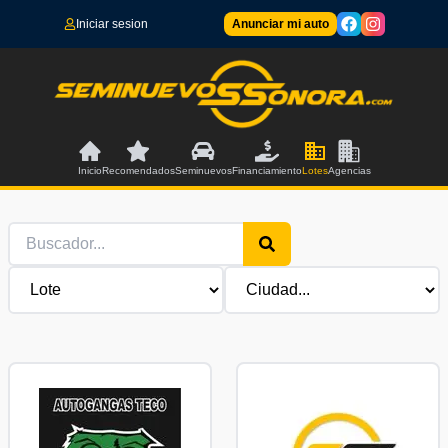
Iniciar sesion
Anunciar mi auto
Inicio
Recomendados
Seminuevos
Financiamiento
Lotes
Agencias