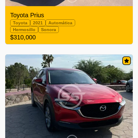
Toyota Prius
Toyota
2021
Automática
Hermosillo
Sonora
$310,000