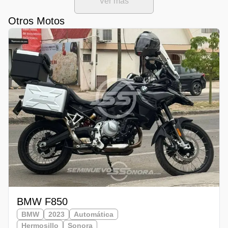
Ver mas
Otros Motos
BMW F850
BMW
2023
Automática
Hermosillo
Sonora