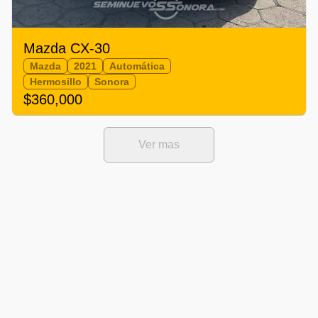
Mazda CX-30
Mazda
2021
Automática
Hermosillo
Sonora
$360,000
Ver mas