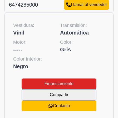
6474285000
Llamar al vendedor
Vestidura:
Transmisión:
Vinil
Automática
Motor:
Color:
-----
Gris
Color Interior:
Negro
Financiamiento
Compartir
Contacto