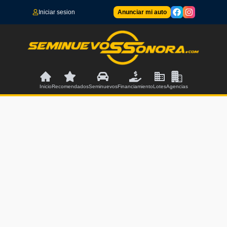
Iniciar sesion
Anunciar mi auto
Inicio
Recomendados
Seminuevos
Financiamiento
Lotes
Agencias