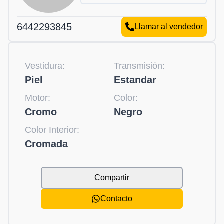
6442293845
Llamar al vendedor
Vestidura:
Transmisión:
Piel
Estandar
Motor:
Color:
Cromo
Negro
Color Interior:
Cromada
Compartir
Contacto