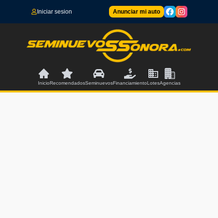
Iniciar sesion
Anunciar mi auto
Inicio
Recomendados
Seminuevos
Financiamiento
Lotes
Agencias