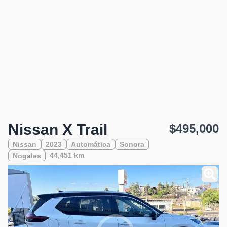
Nissan X Trail
$495,000
Nissan
2023
Automática
Sonora
44,451 km
Nogales