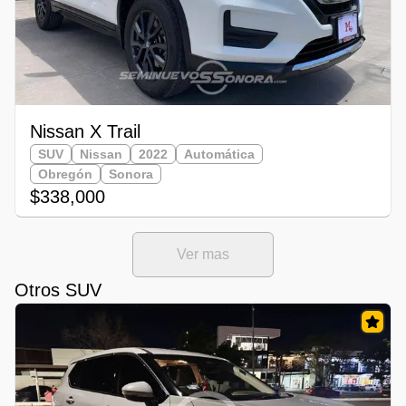
Nissan X Trail
SUV
Nissan
2022
Automática
Obregón
Sonora
$338,000
Ver mas
Otros SUV