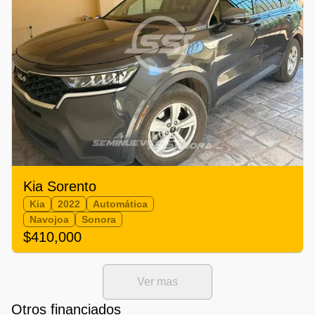
Kia Sorento
Kia
2022
Automática
Navojoa
Sonora
$410,000
Ver mas
Otros financiados