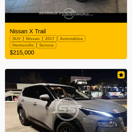
Nissan X Trail
SUV
Nissan
2017
Automática
Hermosillo
Sonora
$215,000