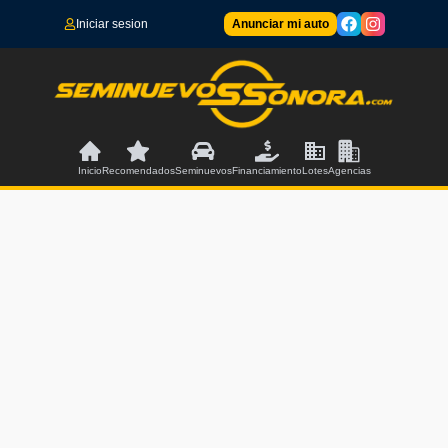
Iniciar sesion
Anunciar mi auto
Inicio
Recomendados
Seminuevos
Financiamiento
Lotes
Agencias