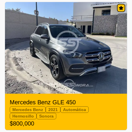
Mercedes Benz GLE 450
Mercedes Benz
2021
Automática
Hermosillo
Sonora
$800,000