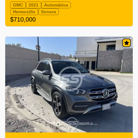
GMC
2021
Automática
Hermosillo
Sonora
$710,000