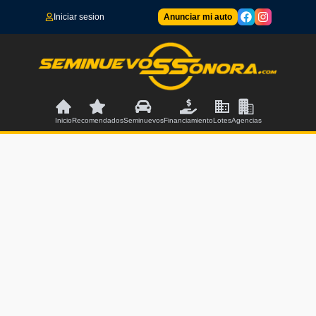
Iniciar sesion
Anunciar mi auto
Inicio
Recomendados
Seminuevos
Financiamiento
Lotes
Agencias