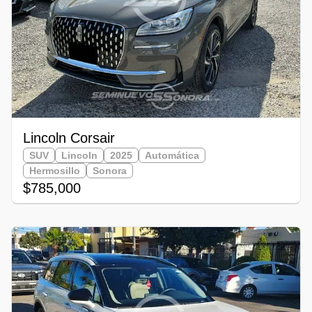
Lincoln Corsair
SUV
Lincoln
2025
Automática
Hermosillo
Sonora
$785,000