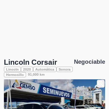
Lincoln Corsair
Negociable
Lincoln
2020
Automática
Sonora
91,000 km
Hermosillo