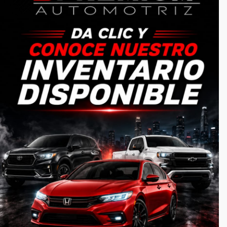
NOSOTROS
Somos una empresa totalmente responsable
6621940563
serviciosseminuevos@gmail.com
CATEGORIAS
Inicio
Autos
Lotes