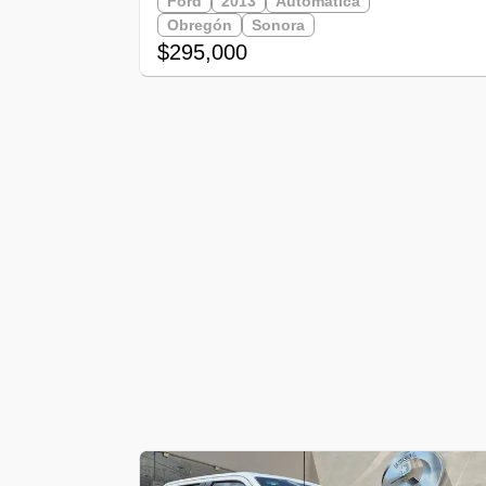
Ford
2013
Automática
Obregón
Sonora
$295,000