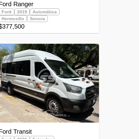
Ford Ranger
Ford
2019
Automática
Hermosillo
Sonora
$377,500
Ford Transit