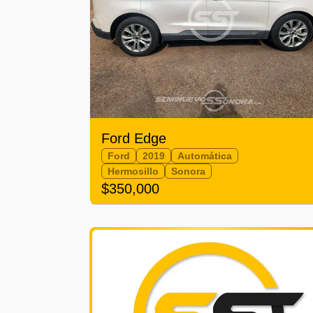
Ford Edge
Ford
2019
Automática
Hermosillo
Sonora
$350,000