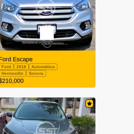
Ford Escape
Ford
2018
Automática
Hermosillo
Sonora
$210,000