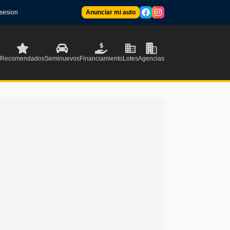
 sesion
Anunciar mi auto
Recomendados
Seminuevos
Financiamiento
Lotes
Agencias