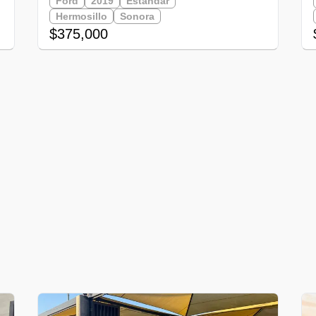
Ford
2019
Estandar
Hermosillo
Sonora
$375,000