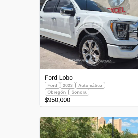
Ford Lobo
Ford
2023
Automática
Obregón
Sonora
$950,000