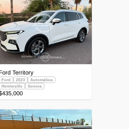
Ford Territory
Ford
2023
Automática
Hermosillo
Sonora
$435,000