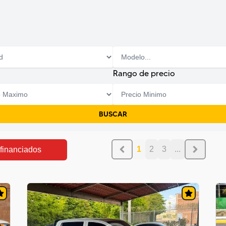
Rango de precio
BUSCAR
1
2
3
...
 financiados