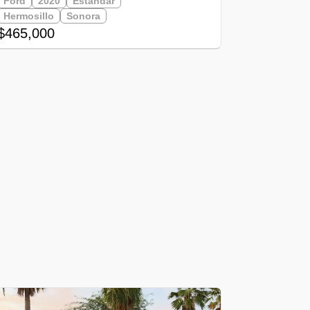
Ford
2020
Estandar
Hermosillo
Sonora
$465,000