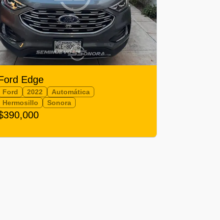
Ford Edge
Ford
2022
Automática
Hermosillo
Sonora
$390,000