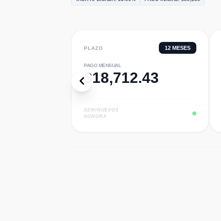
12
MESES
PLAZO
PAGO MENSUAL
$
18,712.43
SEMINUEVOS
SONORA