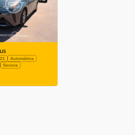
ius
021
Automática
Sonora