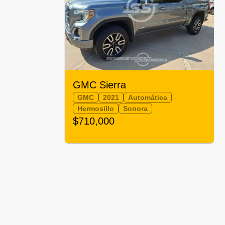
GMC Sierra
GMC
2021
Automática
Hermosillo
Sonora
$710,000