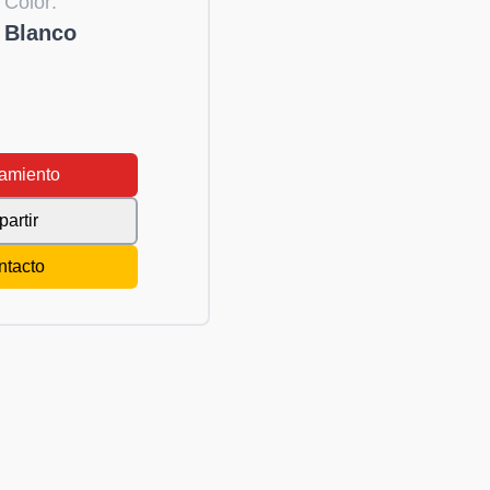
Color:
Blanco
amiento
artir
ntacto