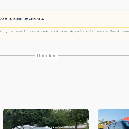
DO A TU BURÓ DE CRÉDITO.
vo y referencial. Las mensualidades pueden variar dependiendo del historial crediticio del solici
Detalles