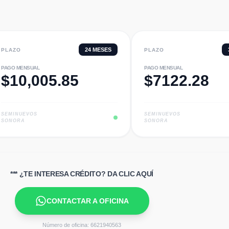
24
MESES
PLAZO
PLAZO
PAGO MENSUAL
PAGO MENSUAL
$
10,005.85
$
7122.28
SEMINUEVOS
SEMINUEVOS
SONORA
SONORA
*** ¿TE INTERESA CRÉDITO? DA CLIC AQUÍ
CONTACTAR A OFICINA
Número de oficina:
6621940563