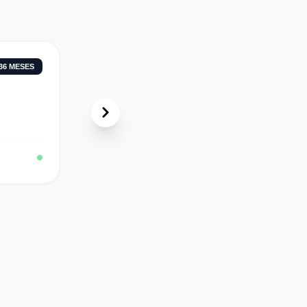
36
MESES