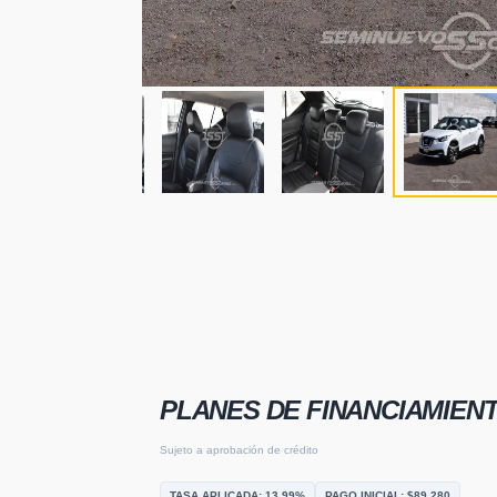
PLANES DE FINANCIAMIEN
Sujeto a aprobación de crédito
TASA APLICADA:
13.99
%
PAGO INICIAL: $
89,280