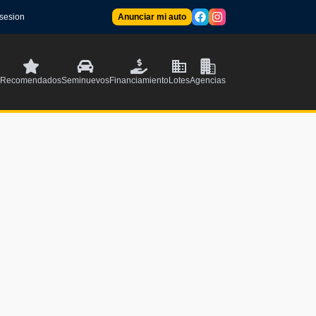
 sesion
Anunciar mi auto
Recomendados
Seminuevos
Financiamiento
Lotes
Agencias