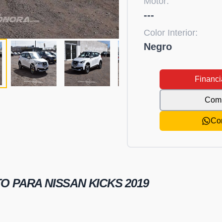
Motor:
---
Color Interior:
Negro
Financi
Comp
Co
TO PARA
NISSAN KICKS 2019