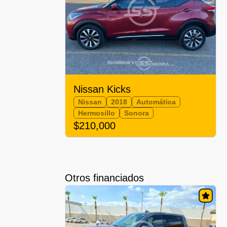
Nissan Kicks
Nissan
2018
Automática
Hermosillo
Sonora
$210,000
Otros financiados