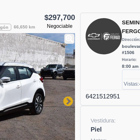
$297,700
SEMI
Negociable
66,650 km
egón
FERG
Dirección
bouleva
#1506
Horario:
8:00 am 
Vistas:
6421512951
Vestidura:
Piel