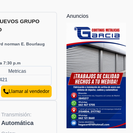
Anuncios
NUEVOS GRUPO
O
:
rd norman E. Bourlaug
a 7:30 p.m
Metricas
421
Llamar al vendedor
Transmisión:
Automática