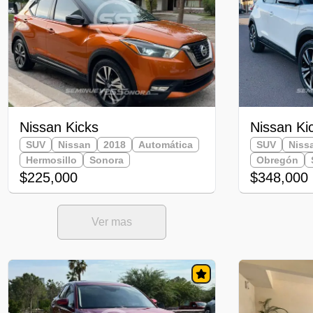
Nissan Kicks
Nissan Ki
SUV
Nissan
2018
Automática
SUV
Niss
Hermosillo
Sonora
Obregón
$225,000
$348,000
Ver mas