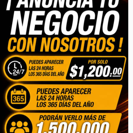
Somos una empresa totalmente responsable
6621940563
serviciosseminuevos@gmail.com
CATEGORIAS
Inicio
Autos
Lotes