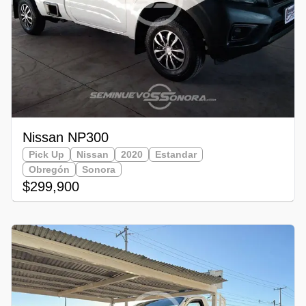
Nissan NP300
Pick Up
Nissan
2020
Estandar
Obregón
Sonora
$299,900