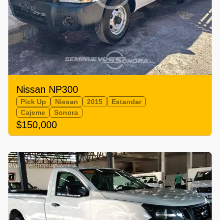
Nissan NP300
Pick Up
Nissan
2015
Estandar
Cajeme
Sonora
$150,000