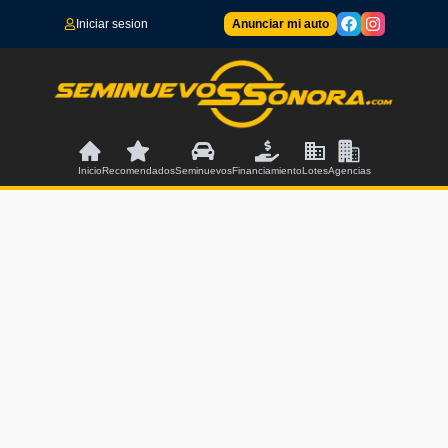
Iniciar sesion
Anunciar mi auto
Inicio
Recomendados
Seminuevos
Financiamiento
Lotes
Agencias