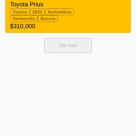
Toyota Prius
Toyota
2021
Automática
Hermosillo
Sonora
$310,000
Ver mas