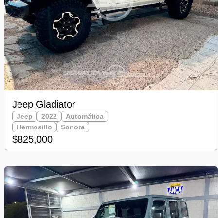
Jeep Gladiator
Jeep
2022
Automática
Hermosillo
Sonora
$825,000