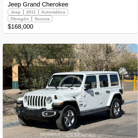
Jeep Grand Cherokee
Jeep
2011
Automática
Obregón
Sonora
$168,000