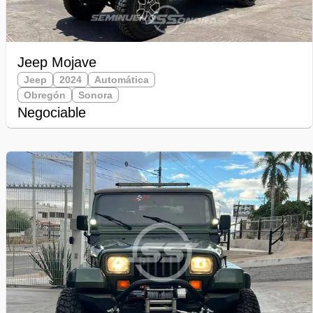
Jeep Mojave
Jeep
2024
Automática
Obregón
Sonora
Negociable