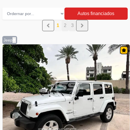
Autos financiados
1
2
3
Jeep