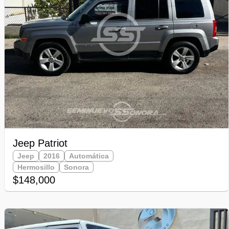
Jeep Patriot
Jeep
2016
Automática
Hermosillo
Sonora
$148,000