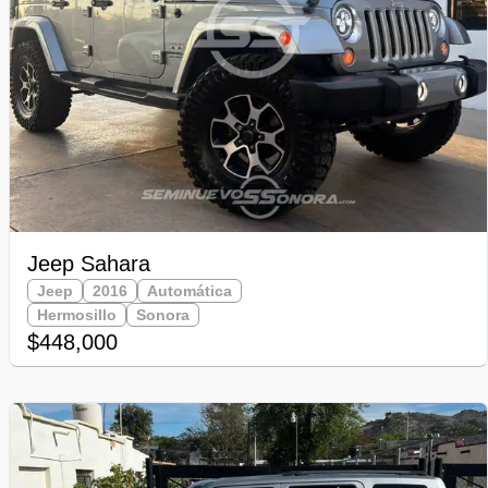
Jeep Sahara
Jeep
2016
Automática
Hermosillo
Sonora
$448,000