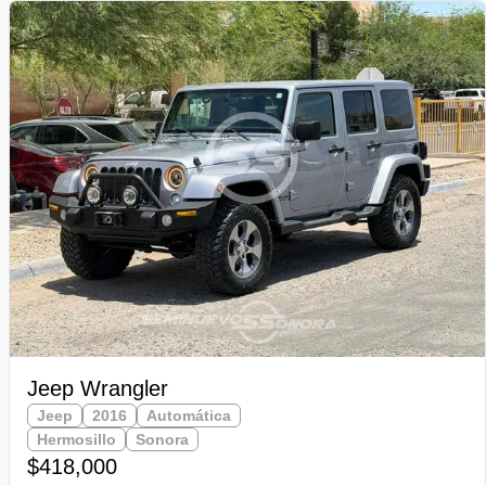
Jeep Wrangler
Jeep
2016
Automática
Hermosillo
Sonora
$418,000