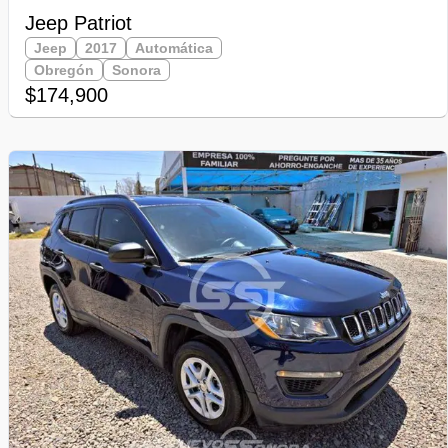
Jeep Patriot
Jeep
2017
Automática
Obregón
Sonora
$174,900