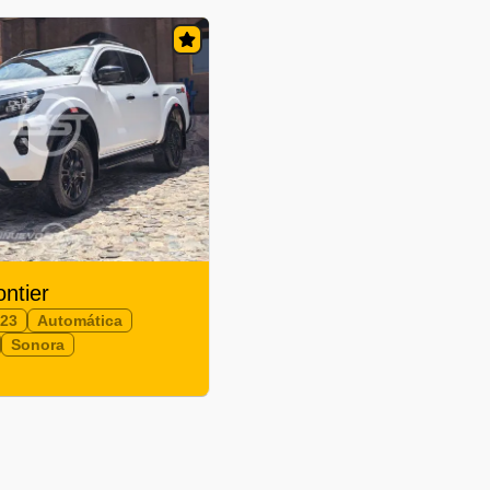
ontier
023
Automática
Sonora