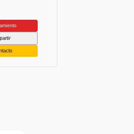
amiento
artir
ntacto