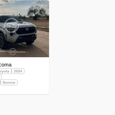
acoma
oyota
2024
Sonora