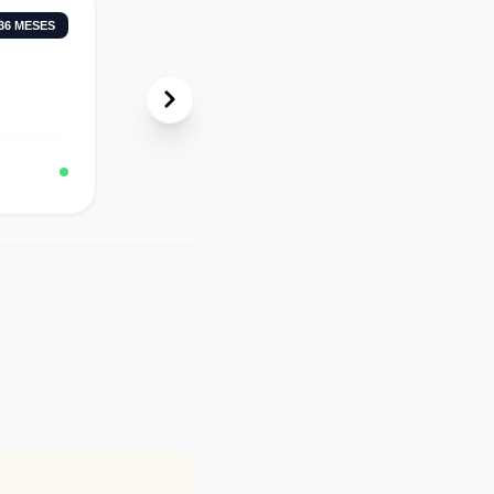
36
MESES