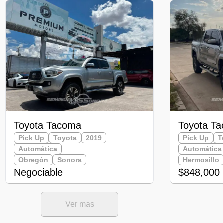
Toyota Tacoma
Toyota T
Pick Up
Toyota
2019
Pick Up
T
Automática
Automática
Obregón
Sonora
Hermosillo
Negociable
$848,000
Ver mas