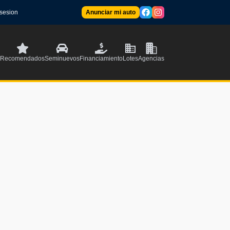
 sesion
Anunciar mi auto
Recomendados
Seminuevos
Financiamiento
Lotes
Agencias