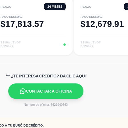
24
MESES
PLAZO
PLAZO
PAGO MENSUAL
PAGO MENSUAL
$
17,813.57
$
12,679.91
SEMINUEVOS
SEMINUEVOS
SONORA
SONORA
*** ¿TE INTERESA CRÉDITO? DA CLIC AQUÍ
CONTACTAR A OFICINA
Número de oficina:
6621940563
DO A TU BURÓ DE CRÉDITO.