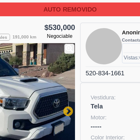
AUTO REMOVIDO
$530,000
Anoni
Negociable
191,000 km
les
Contacta
Vistas:
520-834-1661
Vestidura:
Tela
Motor:
-----
Color Interior: