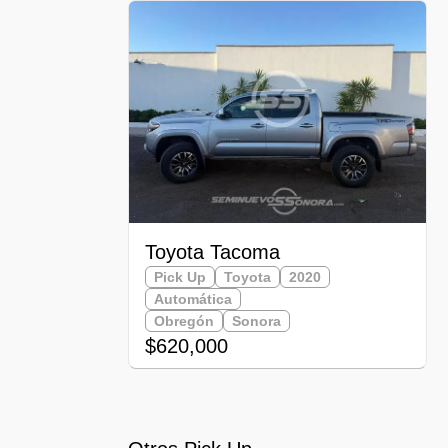
Toyota Tacoma
Pick Up
Toyota
2020
Automática
Obregón
Sonora
$620,000