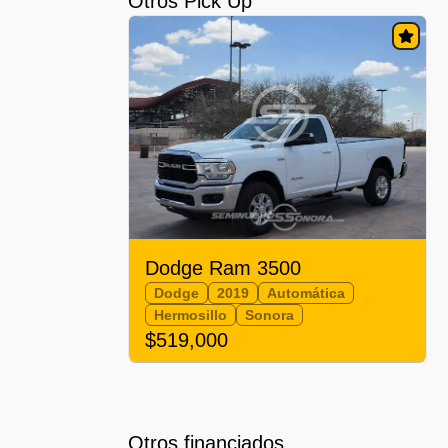
Otros Pick Up
Dodge Ram 3500
Dodge
2019
Automática
Hermosillo
Sonora
$519,000
Otros financiados