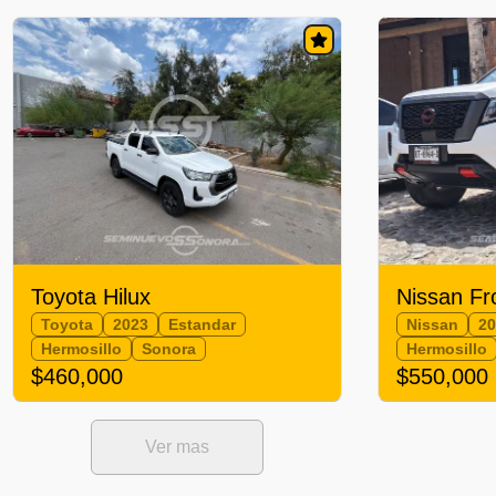
Toyota Hilux
Nissan Fr
Toyota
2023
Estandar
Nissan
2
Hermosillo
Sonora
Hermosillo
$460,000
$550,000
Ver mas