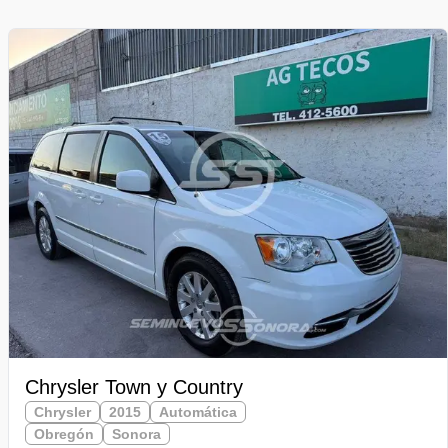
Chrysler Town y Country
Chrysler
2015
Automática
Obregón
Sonora