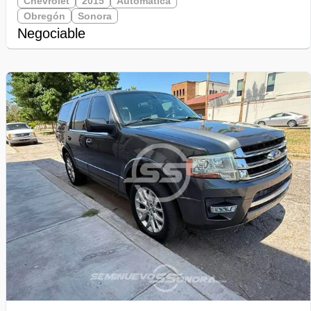
Chevrolet
2015
Automática
Obregón
Sonora
Negociable