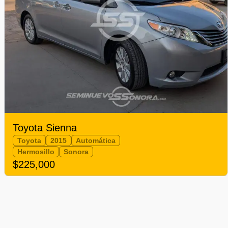
Toyota Sienna
Toyota
2015
Automática
Hermosillo
Sonora
$225,000