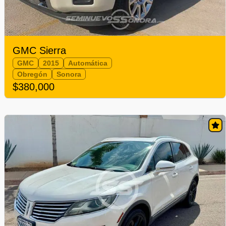
GMC Sierra
GMC
2015
Automática
Obregón
Sonora
$380,000