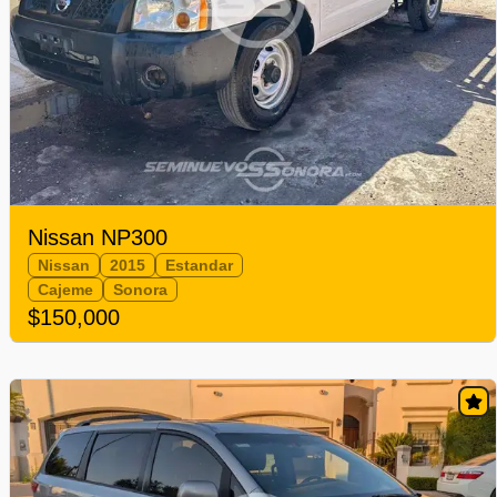
Nissan NP300
Nissan
2015
Estandar
Cajeme
Sonora
$150,000