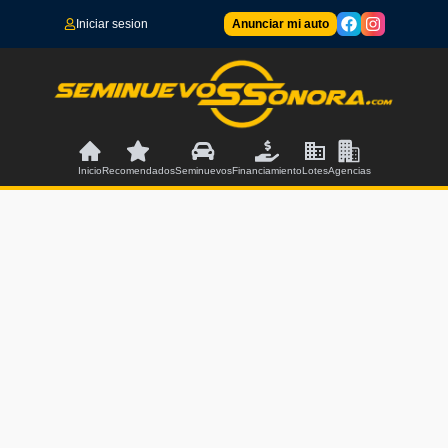
Iniciar sesion
Anunciar mi auto
Inicio
Recomendados
Seminuevos
Financiamiento
Lotes
Agencias