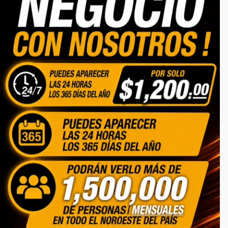
6621940563
serviciosseminuevos@gmail.com
CATEGORIAS
Inicio
Autos
Lotes