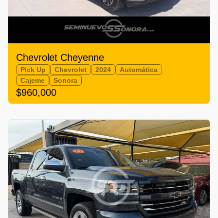
Chevrolet Cheyenne
Pick Up
Chevrolet
2024
Automática
Cajeme
Sonora
$960,000