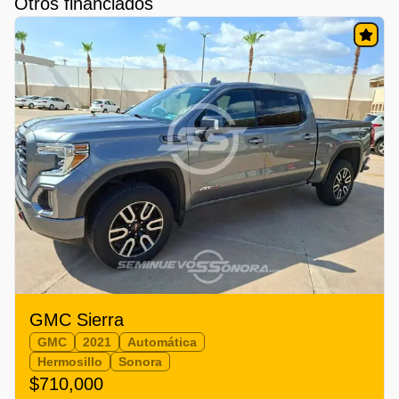
Otros financiados
GMC Sierra
GMC
2021
Automática
Hermosillo
Sonora
$710,000