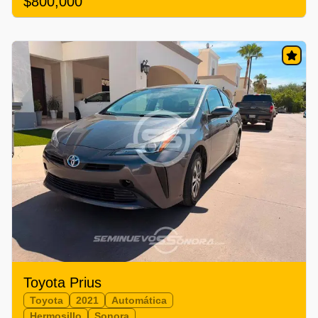
$800,000
Toyota Prius
Toyota
2021
Automática
Hermosillo
Sonora