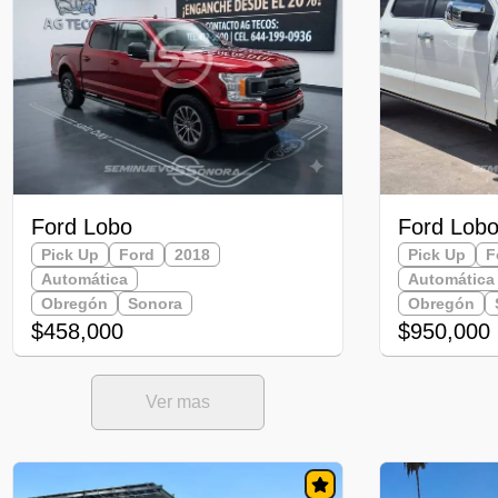
Ford Lobo
Ford Lob
Pick Up
Ford
2018
Pick Up
F
Automática
Automática
Obregón
Sonora
Obregón
$458,000
$950,000
Ver mas