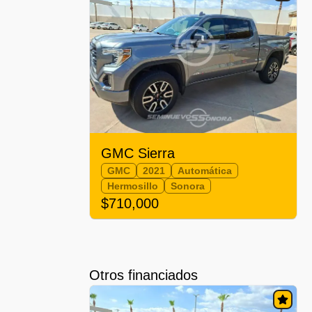
GMC Sierra
GMC
2021
Automática
Hermosillo
Sonora
$710,000
Otros financiados