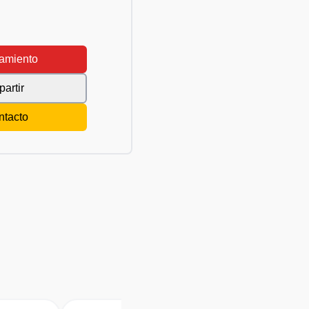
amiento
artir
ntacto