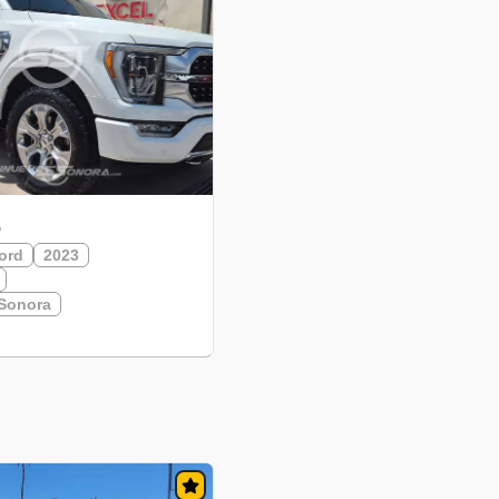
o
ord
2023
Sonora