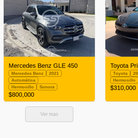
Mercedes Benz GLE 450
Toyota Pr
Mercedes Benz
2021
Toyota
2
Automática
Hermosillo
Hermosillo
Sonora
$310,000
$800,000
Ver mas