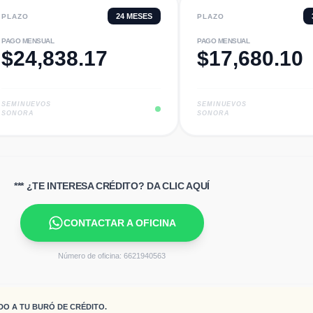
24
MESES
PLAZO
PLAZO
PAGO MENSUAL
PAGO MENSUAL
$
24,838.17
$
17,680.10
SEMINUEVOS
SEMINUEVOS
SONORA
SONORA
*** ¿TE INTERESA CRÉDITO? DA CLIC AQUÍ
CONTACTAR A OFICINA
Número de oficina:
6621940563
DO A TU BURÓ DE CRÉDITO.