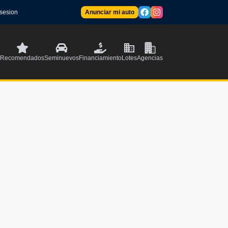
 sesion
Anunciar mi auto
Recomendados
Seminuevos
Financiamiento
Lotes
Agencias