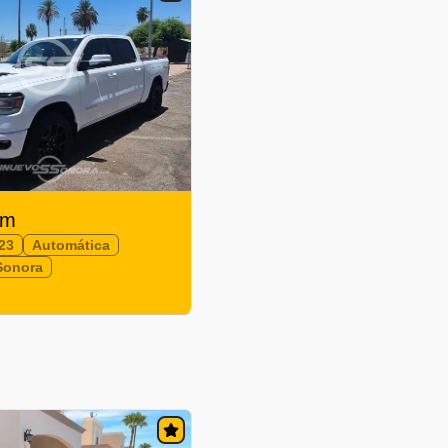
am
23
Automática
Sonora