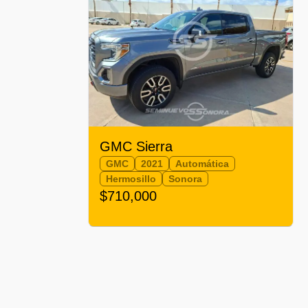
GMC Sierra
GMC
2021
Automática
Hermosillo
Sonora
$710,000