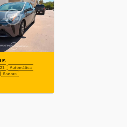
ius
021
Automática
Sonora