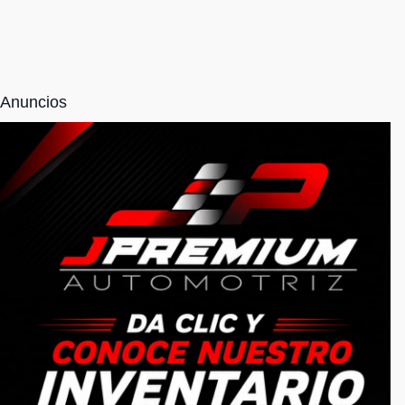
Anuncios
NOSOTROS
Somos una empresa totalmente responsable
6621940563
serviciosseminuevos@gmail.com