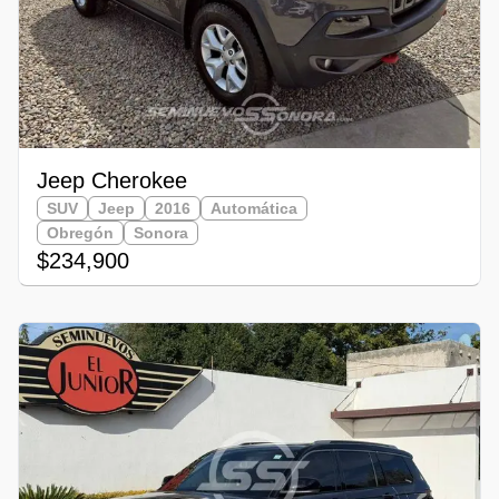
Jeep Cherokee
SUV
Jeep
2016
Automática
Obregón
Sonora
$234,900