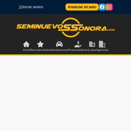
Iniciar sesion
Anunciar mi auto
Inicio
Recomendados
Seminuevos
Financiamiento
Lotes
Agencias