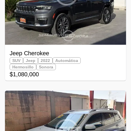
Jeep Cherokee
SUV
Jeep
2022
Automática
Hermosillo
Sonora
$1,080,000