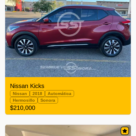
Nissan Kicks
Nissan
2018
Automática
Hermosillo
Sonora
$210,000